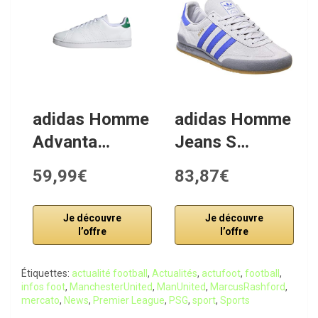
adidas Homme
adidas Homme
Advanta…
Jeans S…
59,99€
83,87€
Je découvre
Je découvre
l’offre
l’offre
Étiquettes:
actualité football
,
Actualités
,
actufoot
,
football
,
infos foot
,
ManchesterUnited
,
ManUnited
,
MarcusRashford
,
mercato
,
News
,
Premier League
,
PSG
,
sport
,
Sports