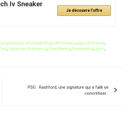
ch Iv Sneaker
Je découvre l’offre
GonçaloInácio #Football #Liga #PremierLeague #Défense
,
 foot
,
Ligue des champions
,
Real Madrid
,
Realmadrid
,
sport
,
PSG : Rashford, une signature qui a failli se
concrétiser…