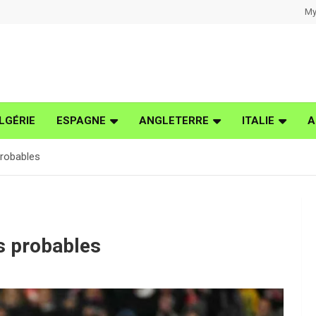
My
LGÉRIE
ESPAGNE
ANGLETERRE
ITALIE
A
probables
s probables