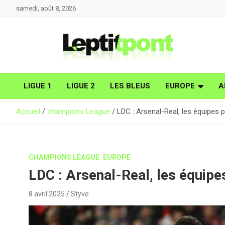
Aller
samedi, août 8, 2026
au
contenu
LIGUE 1
LIGUE 2
LES BLEUS
EUROPE
A
Accueil
champions League
LDC : Arsenal-Real, les équipes 
CHAMPIONS LEAGUE
EUROPE
LDC : Arsenal-Real, les équipe
8 avril 2025
Styve