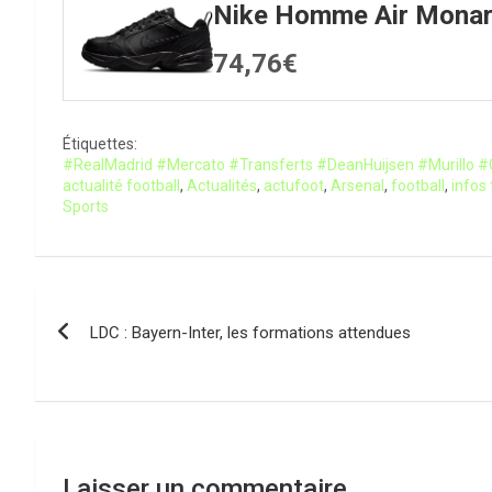
Nike Homme Air Monar
74,76€
Étiquettes:
#RealMadrid #Mercato #Transferts #DeanHuijsen #Murillo #
actualité football
,
Actualités
,
actufoot
,
Arsenal
,
football
,
infos
Sports
Navigation
LDC : Bayern-Inter, les formations attendues
de
l’article
Laisser un commentaire