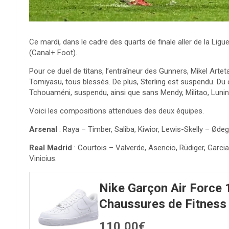
Ce mardi, dans le cadre des quarts de finale aller de la Lig
(Canal+ Foot).
Pour ce duel de titans, l’entraîneur des Gunners, Mikel Arteta
Tomiyasu, tous blessés. De plus, Sterling est suspendu. Du 
Tchouaméni, suspendu, ainsi que sans Mendy, Militao, Lunin 
Voici les compositions attendues des deux équipes.
Arsenal
: Raya – Timber, Saliba, Kiwior, Lewis-Skelly – Ødeg
Real Madrid
: Courtois – Valverde, Asencio, Rüdiger, Garc
Vinicius.
Nike Garçon Air Force 
Chaussures de Fitness
110,00€