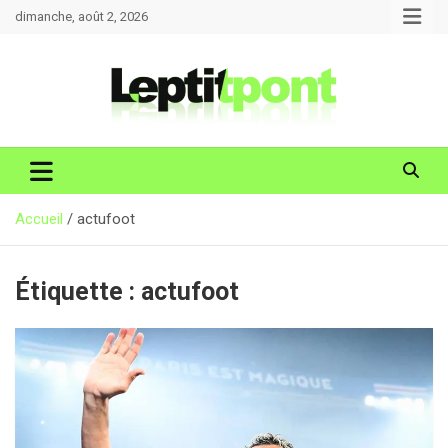
Aller
dimanche, août 2, 2026
au
contenu
Accueil
actufoot
Étiquette :
actufoot