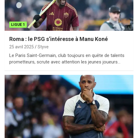
LIGUE 1
Roma : le PSG s’intéresse à Manu Koné
25 avril 2025
Styve
Le Paris Saint-Germain, club toujours en quête de talents
prometteurs, scrute avec attention les jeunes joueurs…