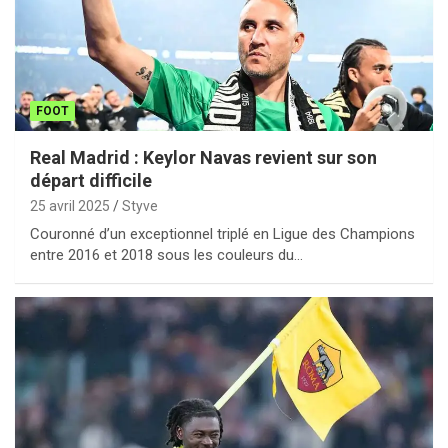
FOOT
Real Madrid : Keylor Navas revient sur son
départ difficile
25 avril 2025
Styve
Couronné d’un exceptionnel triplé en Ligue des Champions
entre 2016 et 2018 sous les couleurs du…