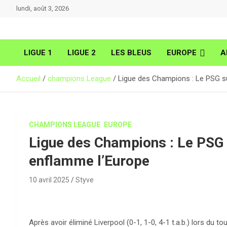
Aller
lundi, août 3, 2026
au
contenu
LIGUE 1
LIGUE 2
LES BLEUS
EUROPE
A
Accueil
champions League
Ligue des Champions : Le PSG su
CHAMPIONS LEAGUE
EUROPE
Ligue des Champions : Le PSG 
enflamme l’Europe
10 avril 2025
Styve
Après avoir éliminé Liverpool (0-1, 1-0, 4-1 t.a.b.) lors du t