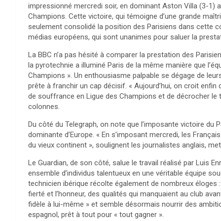
impressionné mercredi soir, en dominant Aston Villa (3-1) au
Champions. Cette victoire, qui témoigne d’une grande maîtri
seulement consolidé la position des Parisiens dans cette c
médias européens, qui sont unanimes pour saluer la prest
La BBC n’a pas hésité à comparer la prestation des Parisien
la pyrotechnie a illuminé Paris de la même manière que l’éq
Champions ». Un enthousiasme palpable se dégage de leurs 
prête à franchir un cap décisif. « Aujourd’hui, on croit enfi
de souffrance en Ligue des Champions et de décrocher le tr
colonnes.
Du côté du Telegraph, on note que l’imposante victoire du P
dominante d’Europe. « En s’imposant mercredi, les Français 
du vieux continent », soulignent les journalistes anglais, met
Le Guardian, de son côté, salue le travail réalisé par Luis E
ensemble d’individus talentueux en une véritable équipe sou
technicien ibérique récolte également de nombreux éloges :
fierté et l’honneur, des qualités qui manquaient au club avant
fidèle à lui-même » et semble désormais nourrir des ambitio
espagnol, prêt à tout pour « tout gagner ».