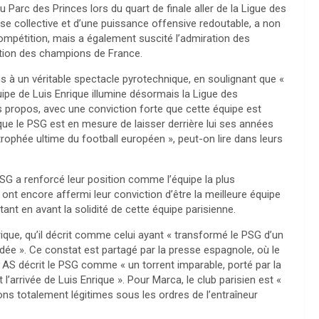
 Parc des Princes lors du quart de finale aller de la Ligue des
se collective et d’une puissance offensive redoutable, a non
ompétition, mais a également suscité l’admiration des
ation des champions de France.
s à un véritable spectacle pyrotechnique, en soulignant que «
uipe de Luis Enrique illumine désormais la Ligue des
propos, avec une conviction forte que cette équipe est
n que le PSG est en mesure de laisser derrière lui ses années
ophée ultime du football européen », peut-on lire dans leurs
SG a renforcé leur position comme l’équipe la plus
ont encore affermi leur conviction d’être la meilleure équipe
tant en avant la solidité de cette équipe parisienne.
nrique, qu’il décrit comme celui ayant « transformé le PSG d’un
dée ». Ce constat est partagé par la presse espagnole, où le
 AS décrit le PSG comme « un torrent imparable, porté par la
 l’arrivée de Luis Enrique ». Pour Marca, le club parisien est «
ns totalement légitimes sous les ordres de l’entraîneur