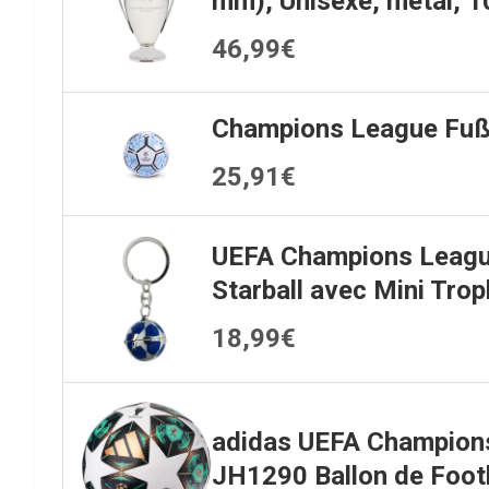
mm), Unisexe, métal, 
46,99€
Champions League Fuß
25,91€
UEFA Champions Leagu
Starball avec Mini Tro
18,99€
adidas UEFA Champion
JH1290 Ballon de Footb