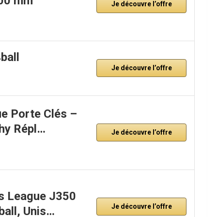
100 mm
Je découvre l’offre
ball
Je découvre l’offre
e Porte Clés –
phy Répl…
Je découvre l’offre
s League J350
Je découvre l’offre
all, Unis…