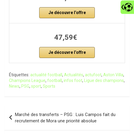
Je découvre l’offre
47,59€
Je découvre l’offre
Étiquettes:
actualité football
,
Actualités
,
actufoot
,
Aston Villa
,
Champions League
,
football
,
infos foot
,
Ligue des champions
,
News
,
PSG
,
sport
,
Sports
Navigation
Marché des transferts – PSG : Luis Campos fait du
de
recrutement de Mora une priorité absolue
l’article