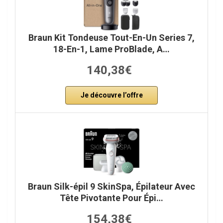
Braun Kit Tondeuse Tout-En-Un Series 7,
18-En-1, Lame ProBlade, A…
140,38€
Je découvre l’offre
Braun Silk-épil 9 SkinSpa, Épilateur Avec
Tête Pivotante Pour Épi…
154,38€