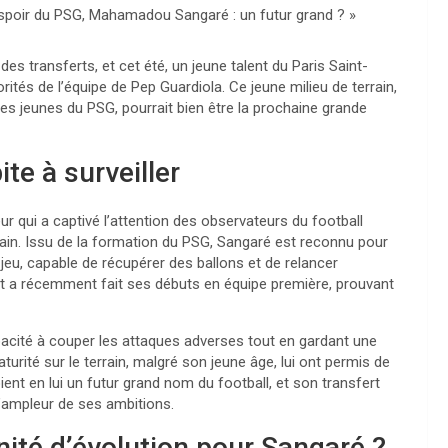
’espoir du PSG, Mahamadou Sangaré : un futur grand ? »
des transferts, et cet été, un jeune talent du Paris Saint-
tés de l’équipe de Pep Guardiola. Ce jeune milieu de terrain,
ipes jeunes du PSG, pourrait bien être la prochaine grande
e à surveiller
qui a captivé l’attention des observateurs du football
ain. Issu de la formation du PSG, Sangaré est reconnu pour
u jeu, capable de récupérer des ballons et de relancer
 et a récemment fait ses débuts en équipe première, prouvant
pacité à couper les attaques adverses tout en gardant une
urité sur le terrain, malgré son jeune âge, lui ont permis de
nt en lui un futur grand nom du football, et son transfert
’ampleur de ses ambitions.
ité d’évolution pour Sangaré ?