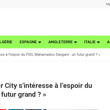
My
LGÉRIE
ESPAGNE
ANGLETERRE
ITALIE
A
esse à l’espoir du PSG, Mahamadou Sangaré : un futur grand ? »
 City s’intéresse à l’espoir du
utur grand ? »