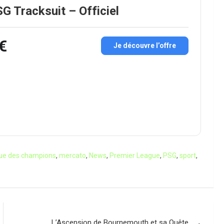
G Tracksuit – Officiel
€
Je découvre l’offre
ue des champions
,
mercato
,
News
,
Premier League
,
PSG
,
sport
,
L’Ascension de Bournemouth et sa Quête