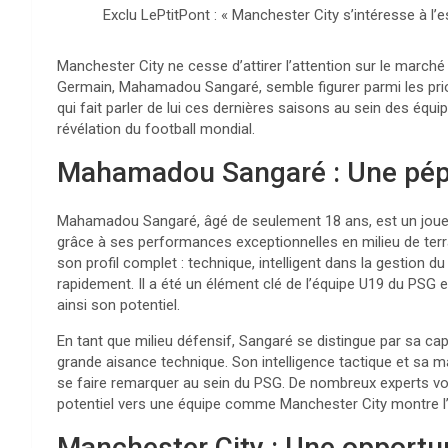
Exclu LePtitPont : « Manchester City s’intéresse à l
Manchester City ne cesse d’attirer l’attention sur le marché 
Germain, Mahamadou Sangaré, semble figurer parmi les priori
qui fait parler de lui ces dernières saisons au sein des équ
révélation du football mondial.
Mahamadou Sangaré : Une pépit
Mahamadou Sangaré, âgé de seulement 18 ans, est un joueur 
grâce à ses performances exceptionnelles en milieu de terr
son profil complet : technique, intelligent dans la gestion d
rapidement. Il a été un élément clé de l’équipe U19 du PSG
ainsi son potentiel.
En tant que milieu défensif, Sangaré se distingue par sa ca
grande aisance technique. Son intelligence tactique et sa mat
se faire remarquer au sein du PSG. De nombreux experts voie
potentiel vers une équipe comme Manchester City montre l
Manchester City : Une opportun