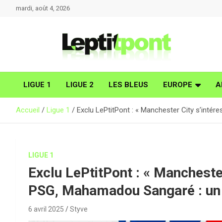
Aller
mardi, août 4, 2026
au
contenu
LIGUE 1
LIGUE 2
LES BLEUS
EUROPE
A
Accueil
Ligue 1
Exclu LePtitPont : « Manchester City s’intér
LIGUE 1
Exclu LePtitPont : « Manchester
PSG, Mahamadou Sangaré : un f
6 avril 2025
Styve