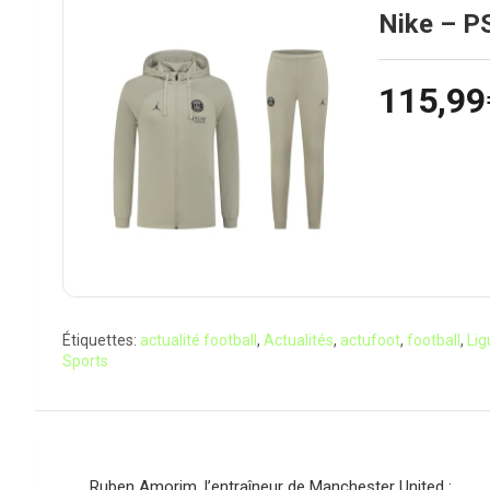
Nike – PS
115,99
Étiquettes:
actualité football
,
Actualités
,
actufoot
,
football
,
Lig
Sports
Navigation
Ruben Amorim, l’entraîneur de Manchester United :