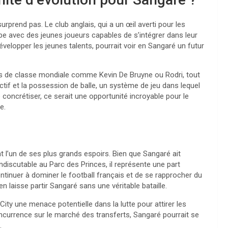
rend pas. Le club anglais, qui a un œil averti pour les
pe avec des jeunes joueurs capables de s’intégrer dans leur
velopper les jeunes talents, pourrait voir en Sangaré un futur
eurs de classe mondiale comme Kevin De Bruyne ou Rodri, tout
ectif et la possession de balle, un système de jeu dans lequel
se concrétiser, ce serait une opportunité incroyable pour le
e.
t l’un de ses plus grands espoirs. Bien que Sangaré ait
indiscutable au Parc des Princes, il représente une part
ntinuer à dominer le football français et de se rapprocher du
 laisse partir Sangaré sans une véritable bataille.
ity une menace potentielle dans la lutte pour attirer les
currence sur le marché des transferts, Sangaré pourrait se
.