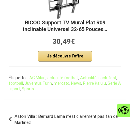
RICOO Support TV Mural Plat R09
inclinable Universel 32-65 Pouces…
30,49€
Je découvre l’offre
Étiquettes:
AC Milan
,
actualité football
,
Actualités
,
actufoot
,
football
,
Juventus Turin
,
mercato
,
News
,
Pierre Kalulu
,
Serie A
,
sport
,
Sports
Navigation
Aston Villa : Bernard Lama n’est clairement pas fan de
de
Martinez