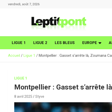
Aller
vendredi, août 7, 2026
au
contenu
LIGUE 1
LIGUE 2
LES BLEUS
EUROPE
A
Accueil
Ligue 1
Montpellier : Gasset s’arrête là, Zoumana 
LIGUE 1
Montpellier : Gasset s’arrête
8 avril 2025
Styve