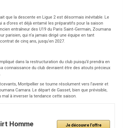
ait que la descente en Ligue 2 est désormais inévitable. Le
i a d’ores et déjà entamé les préparatifs pour la saison
l’ancien entraîneur des U19 du Paris Saint-Germain, Zoumana
ur parisien, qui n’a jamais dirigé une équipe en tant
 contrat de cinq ans, jusqu’en 2027.
mpliqué dans la restructuration du club puisqu’il prendra en
 sa connaissance du club devraient être des atouts précieux
.
écevants, Montpellier se tourne résolument vers l’avenir et
Zoumana Camara. Le départ de Gasset, bien que prévisible,
u mal à inverser la tendance cette saison.
hirt Homme
Je découvre l’offre