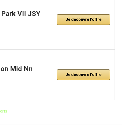
Park VII JSY
Je découvre l’offre
ion Mid Nn
Je découvre l’offre
orts