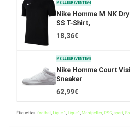
MEILLEUREVENTE#4
Nike Homme M NK Dry 
SS T-Shirt,
18,36€
MEILLEUREVENTE#5
Nike Homme Court Vis
Sneaker
62,99€
Étiquettes:
football
,
Ligue 1
,
Ligue1
,
Montpellier
,
PSG
,
sport
,
Sp