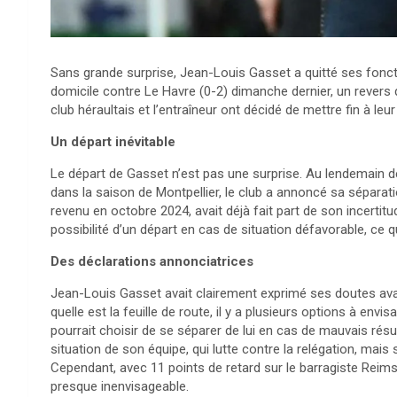
Sans grande surprise, Jean-Louis Gasset a quitté ses fonctio
domicile contre Le Havre (0-2) dimanche dernier, un revers 
club héraultais et l’entraîneur ont décidé de mettre fin à leu
Un départ inévitable
Le départ de Gasset n’est pas une surprise. Au lendemain de
dans la saison de Montpellier, le club a annoncé sa sépara
revenu en octobre 2024, avait déjà fait part de son incertit
possibilité d’un départ en cas de situation défavorable, ce q
Des déclarations annonciatrices
Jean-Louis Gasset avait clairement exprimé ses doutes avan
quelle est la feuille de route, il y a plusieurs options à envi
pourrait choisir de se séparer de lui en cas de mauvais résul
situation de son équipe, qui lutte contre la relégation, 
Cependant, avec 11 points de retard sur le barragiste Reim
presque inenvisageable.