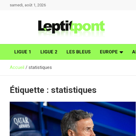
Aller
samedi, août 1, 2026
au
contenu
LIGUE 1
LIGUE 2
LES BLEUS
EUROPE
A
Accueil
statistiques
Étiquette :
statistiques