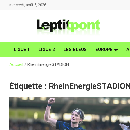
Aller
mercredi, août 5, 2026
au
contenu
LIGUE 1
LIGUE 2
LES BLEUS
EUROPE
A
Accueil
RheinEnergieSTADION
Étiquette :
RheinEnergieSTADIO