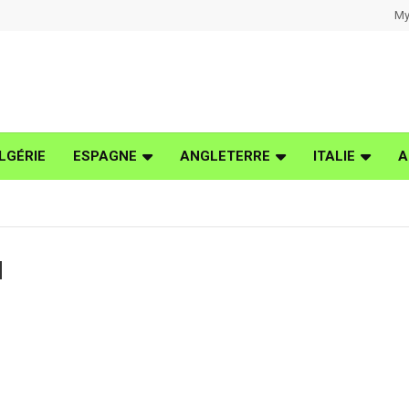
My
LGÉRIE
ESPAGNE
ANGLETERRE
ITALIE
A
N