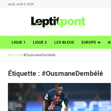
Aller
jeudi, août 6, 2026
au
contenu
LIGUE 1
LIGUE 2
LES BLEUS
EUROPE
A
Accueil
#OusmaneDembélé
Étiquette :
#OusmaneDembélé