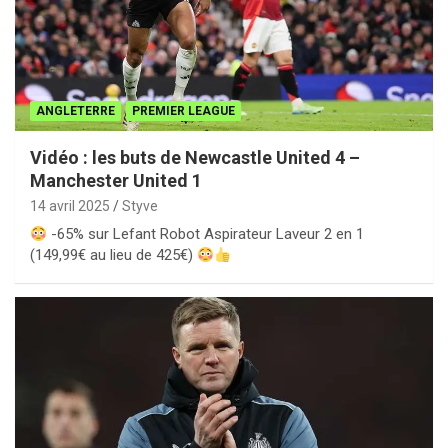
ANGLETERRE
PREMIER LEAGUE
Vidéo : les buts de Newcastle United 4 –
Manchester United 1
14 avril 2025
Styve
-65% sur Lefant Robot Aspirateur Laveur 2 en 1
(149,99€ au lieu de 425€)