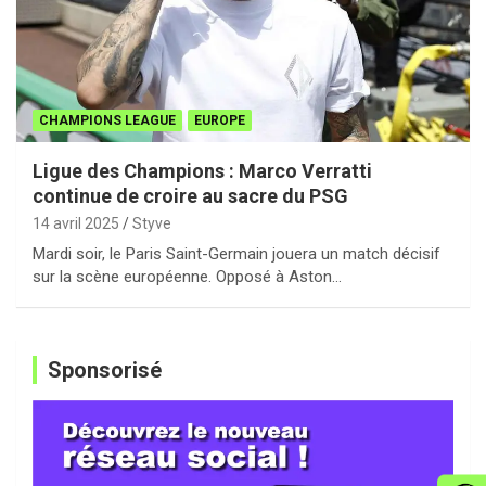
CHAMPIONS LEAGUE
EUROPE
Ligue des Champions : Marco Verratti
continue de croire au sacre du PSG
14 avril 2025
Styve
Mardi soir, le Paris Saint-Germain jouera un match décisif
sur la scène européenne. Opposé à Aston…
Sponsorisé