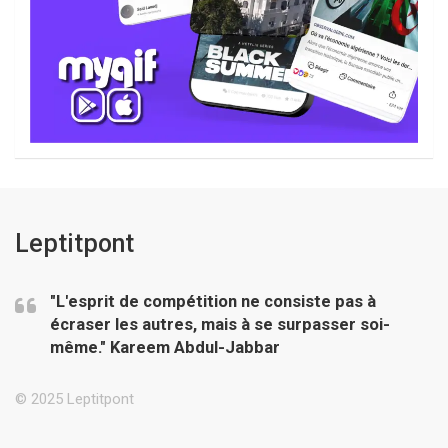
Leptitpont
"L'esprit de compétition ne consiste pas à
écraser les autres, mais à se surpasser soi-
même."
Kareem Abdul-Jabbar
© 2025 Leptitpont