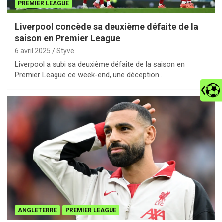
PREMIER LEAGUE
Liverpool concède sa deuxième défaite de la
saison en Premier League
6 avril 2025
Styve
Liverpool a subi sa deuxième défaite de la saison en
Premier League ce week-end, une déception…
ANGLETERRE
PREMIER LEAGUE