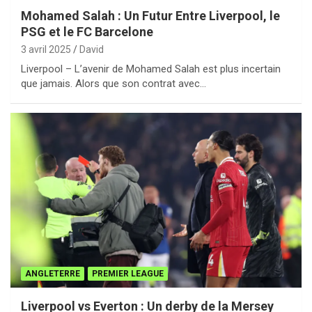
Mohamed Salah : Un Futur Entre Liverpool, le
PSG et le FC Barcelone
3 avril 2025
David
Liverpool – L’avenir de Mohamed Salah est plus incertain
que jamais. Alors que son contrat avec…
ANGLETERRE
PREMIER LEAGUE
Liverpool vs Everton : Un derby de la Mersey