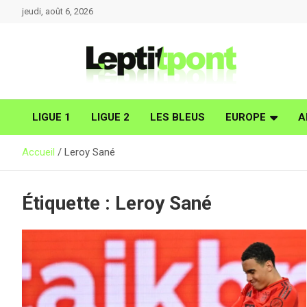
Aller
jeudi, août 6, 2026
au
contenu
LIGUE 1
LIGUE 2
LES BLEUS
EUROPE
A
Accueil
Leroy Sané
Étiquette :
Leroy Sané