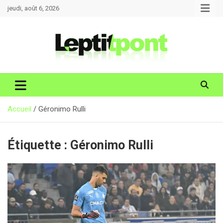
Aller
jeudi, août 6, 2026
au
contenu
Accueil
Géronimo Rulli
Étiquette :
Géronimo Rulli