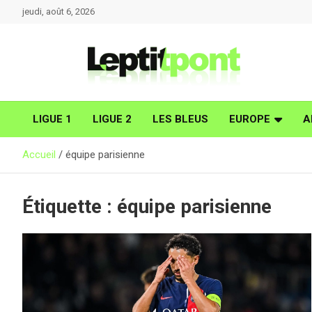
Aller
jeudi, août 6, 2026
au
contenu
LIGUE 1
LIGUE 2
LES BLEUS
EUROPE
A
Accueil
équipe parisienne
Étiquette :
équipe parisienne