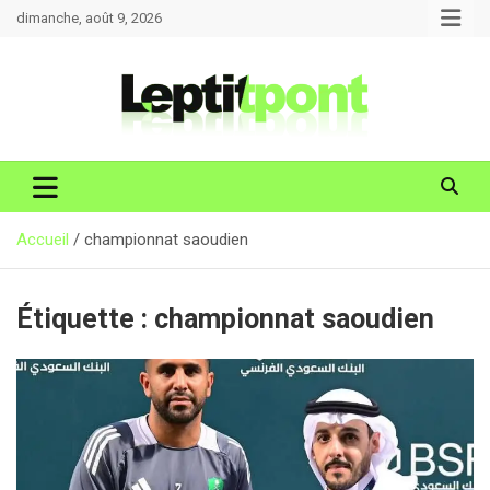
Aller
dimanche, août 9, 2026
au
contenu
Accueil
championnat saoudien
Étiquette :
championnat saoudien