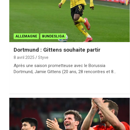
ALLEMAGNE
BUNDESLIGA
Dortmund : Gittens souhaite partir
8 avril 2025
Styve
Après une saison prometteuse avec le Borussia
Dortmund, Jamie Gittens (20 ans, 28 rencontres et 8…