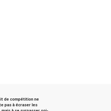
rit de compétition ne
te pas à écraser les
, mais à se surpasser soi-