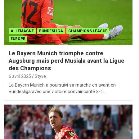
ALLEMAGNE
BUNDESLIGA
CHAMPIONS LEAGUE
EUROPE
Le Bayern Munich triomphe contre
Augsburg mais perd Musiala avant la Ligue
des Champions
6 avril 2025
Styve
Le Bayern Munich a poursuivi sa marche en avant en
Bundesliga avec une victoire convaincante 3-1…