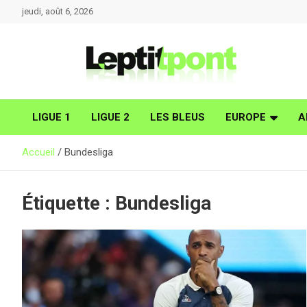
Aller
jeudi, août 6, 2026
au
contenu
LIGUE 1
LIGUE 2
LES BLEUS
EUROPE
A
Accueil
Bundesliga
Étiquette :
Bundesliga